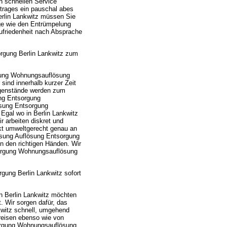
 schnellen Service
trages ein pauschal abes
erlin Lankwitz müssen Sie
ge wie den Entrümpelung
ufriedenheit nach Absprache
rgung Berlin Lankwitz zum
gung Wohnungsauflösung
sind innerhalb kurzer Zeit
Gegenstände werden zum
ung Entsorgung
ösung Entsorgung
Egal wo in Berlin Lankwitz
 arbeiten diskret und
kt umweltgerecht genau an
ösung Auflösung Entsorgung
in den richtigen Händen. Wir
sorgung Wohnungsauflösung
gung Berlin Lankwitz sofort
 Berlin Lankwitz möchten
. Wir sorgen dafür, das
witz schnell, umgehend
reisen ebenso wie von
sorgung Wohnungsauflösung