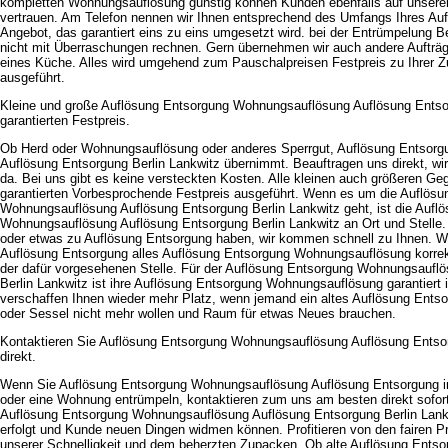
kompletten Wohnungsauflösung günstig können Kunden ebenfalls auf unseren
vertrauen. Am Telefon nennen wir Ihnen entsprechend des Umfangs Ihres Auf
Angebot, das garantiert eins zu eins umgesetzt wird. bei der Entrümpelung B
nicht mit Überraschungen rechnen. Gern übernehmen wir auch andere Aufträ
eines Küche. Alles wird umgehend zum Pauschalpreisen Festpreis zu Ihrer Z
ausgeführt.
Kleine und große Auflösung Entsorgung Wohnungsauflösung Auflösung Entso
garantierten Festpreis.
Ob Herd oder Wohnungsauflösung oder anderes Sperrgut, Auflösung Entsor
Auflösung Entsorgung Berlin Lankwitz übernimmt. Beauftragen uns direkt, wir 
da. Bei uns gibt es keine versteckten Kosten. Alle kleinen auch größeren 
garantierten Vorbesprochende Festpreis ausgeführt. Wenn es um die Auflös
Wohnungsauflösung Auflösung Entsorgung Berlin Lankwitz geht, ist die Aufl
Wohnungsauflösung Auflösung Entsorgung Berlin Lankwitz an Ort und Stelle. 
oder etwas zu Auflösung Entsorgung haben, wir kommen schnell zu Ihnen. Wir
Auflösung Entsorgung alles Auflösung Entsorgung Wohnungsauflösung korre
der dafür vorgesehenen Stelle. Für der Auflösung Entsorgung Wohnungsaufl
Berlin Lankwitz ist ihre Auflösung Entsorgung Wohnungsauflösung garantiert 
verschaffen Ihnen wieder mehr Platz, wenn jemand ein altes Auflösung Ent
oder Sessel nicht mehr wollen und Raum für etwas Neues brauchen.
Kontaktieren Sie Auflösung Entsorgung Wohnungsauflösung Auflösung Entsor
direkt.
Wenn Sie Auflösung Entsorgung Wohnungsauflösung Auflösung Entsorgung in
oder eine Wohnung entrümpeln, kontaktieren zum uns am besten direkt sofort
Auflösung Entsorgung Wohnungsauflösung Auflösung Entsorgung Berlin Lank
erfolgt und Kunde neuen Dingen widmen können. Profitieren von den fairen P
unserer Schnelligkeit und dem beherzten Zupacken. Ob alte Auflösung Ent