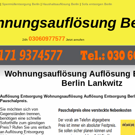
|
Sperrmüllentsorgung Berlin
|
Haushaltsauflösung Berlin
|
Sofa entsorgen Berlin
nungsauflösung Be
03060977577
24h
Jetzt anrufen
Wohnungsauflösung Auflösung 
Berlin Lankwitz
Auflösung Entsorgung Wohnungsauflösung Auflösung Entsorgung Berlin
Pauschalpreis.
Sie möchten sich von
Gegenständen trennen,
benötigen eine schnelle
Soforthilfe zum günstigen
Preis? Rufen Sie uns einfach
an Auflösung Entsorgung