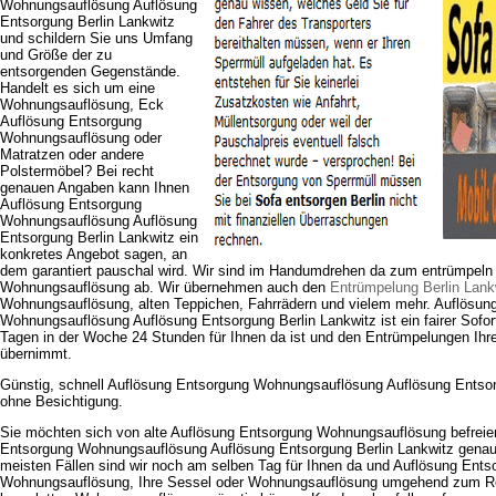
Wohnungsauflösung Auflösung
Entsorgung Berlin Lankwitz
und schildern Sie uns Umfang
und Größe der zu
entsorgenden Gegenstände.
Handelt es sich um eine
Wohnungsauflösung, Eck
Auflösung Entsorgung
Wohnungsauflösung oder
Matratzen oder andere
Polstermöbel? Bei recht
genauen Angaben kann Ihnen
Auflösung Entsorgung
Wohnungsauflösung Auflösung
Entsorgung Berlin Lankwitz ein
konkretes Angebot sagen, an
dem garantiert pauschal wird. Wir sind im Handumdrehen da zum entrümpeln 
Wohnungsauflösung ab. Wir übernehmen auch den
Entrümpelung Berlin Lank
Wohnungsauflösung, alten Teppichen, Fahrrädern und vielem mehr. Auflösun
Wohnungsauflösung Auflösung Entsorgung Berlin Lankwitz ist ein fairer Sofor
Tagen in der Woche 24 Stunden für Ihnen da ist und den Entrümpelungen Ihr
übernimmt.
Günstig, schnell Auflösung Entsorgung Wohnungsauflösung Auflösung Entsorg
ohne Besichtigung.
Sie möchten sich von alte Auflösung Entsorgung Wohnungsauflösung befreie
Entsorgung Wohnungsauflösung Auflösung Entsorgung Berlin Lankwitz genau Ih
meisten Fällen sind wir noch am selben Tag für Ihnen da und Auflösung Entso
Wohnungsauflösung, Ihre Sessel oder Wohnungsauflösung umgehend zum Rec